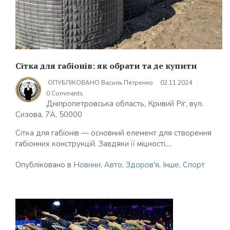
Сітка для габіонів: як обрати та де купити
ОПУБЛІКОВАНО
Василь Петренко
02.11.2024
0 Comments
Дніпропетровська область, Кривий Ріг, вул.
Сизова, 7А, 50000
Сітка для габіонів — основний елемент для створення
габіонних конструкцій. Завдяки її міцності,...
Опубліковано в
Новини
,
Авто
,
Здоров'я
,
Інше
,
Спорт