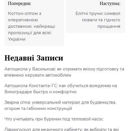
Попередня:
Наступна:
записів
Коттон оптом з
Елітні труни: символ
оперативною
поваги та гідного
доставкою: найкращі
прощання
пропозиції для всієї
України
Недавні Записи
Автошкола у Василькові: як отримати якісну підготовку та
впевнено керувати автомобілем
Автошкола Константа-ГС: как обучиться вождению на
Виноградаре быстро и комфортно
Зварна сітка: універсальний матеріал для будівництва,
огорож та габіонних конструкцій
Что учитывать при бурении под тепловой насос
Ларингоскоп для медичного кабінету: як вибрати та які