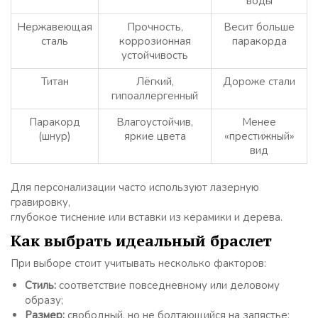
воды
Нержавеющая
Прочность,
Весит больше
сталь
коррозионная
паракорда
устойчивость
Титан
Лёгкий,
Дороже стали
гипоаллергенный
Паракорд
Влагоустойчив,
Менее
(шнур)
яркие цвета
«престижный»
вид
Для персонализации часто используют лазерную
гравировку,
глубокое тиснение или вставки из керамики и дерева.
Как выбрать идеальный браслет
При выборе стоит учитывать несколько факторов:
Стиль:
соответствие повседневному или деловому
образу;
Размер:
свободный, но не болтающийся на запястье;