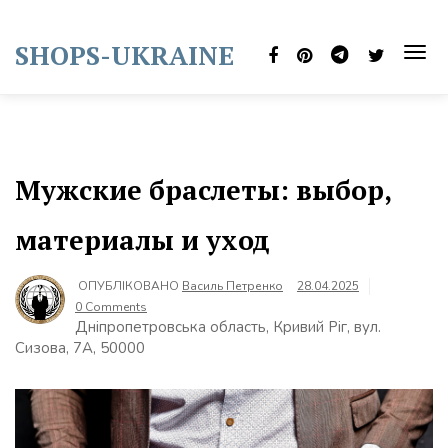
Skip
to
SHOPS-UKRAINE
content
TOG
NAVI
Мужские браслеты: выбор,
материалы и уход
ОПУБЛІКОВАНО
Василь Петренко
28.04.2025
0 Comments
Дніпропетровська область, Кривий Ріг, вул.
Сизова, 7А, 50000